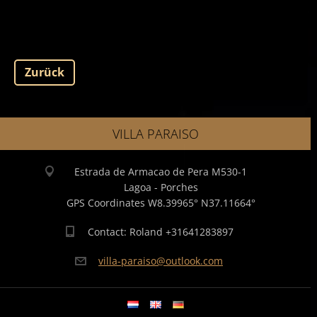
Zurück
VILLA PARAISO
Estrada de Armacao de Pera M530-1
Lagoa - Porches
GPS Coordinates W8.39965° N37.11664°
Contact: Roland +31641283897
villa-pa
raiso@ou
tlook.co
m