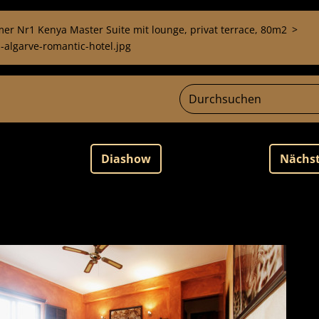
er Nr1 Kenya Master Suite mit lounge, privat terrace, 80m2
>
-algarve-romantic-hotel.jpg
Diashow
Nächs