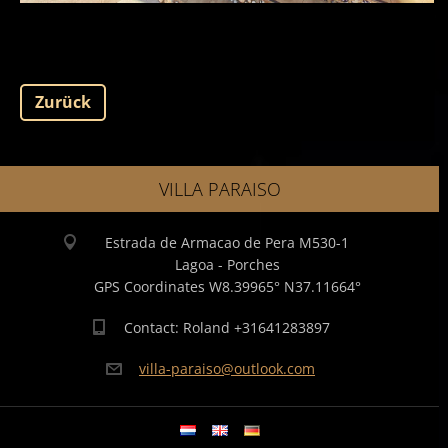
Zurück
VILLA PARAISO
Estrada de Armacao de Pera M530-1
Lagoa - Porches
GPS Coordinates W8.39965° N37.11664°
Contact: Roland +31641283897
villa-pa
raiso@ou
tlook.co
m