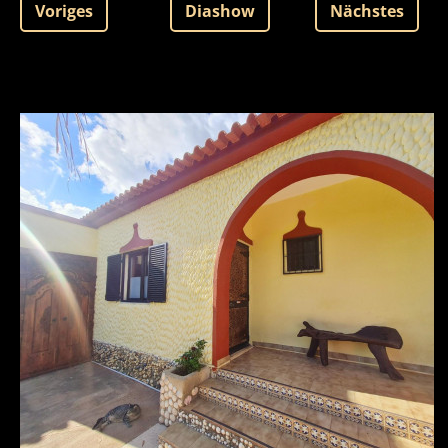
Voriges
Diashow
Nächstes